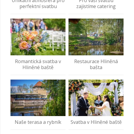
Unikátní atmosféra pro
Pro vaši svatbu
perfektní svatbu
zajistíme catering
Romantická svatba v
Restaurace Hliněná
Hliněné baště
bašta
Naše terasa a rybník
Svatba v Hliněné baště