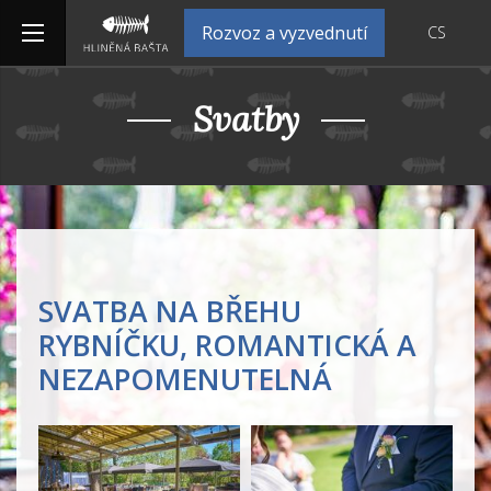
Rozvoz a vyzvednutí
CS
Svatby
SVATBA NA BŘEHU
RYBNÍČKU, ROMANTICKÁ A
NEZAPOMENUTELNÁ