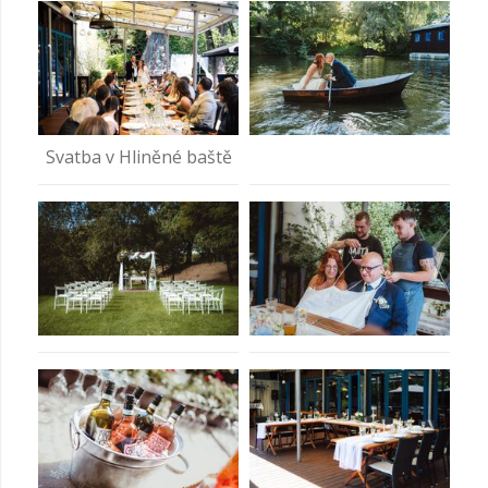
Svatba v Hliněné baště