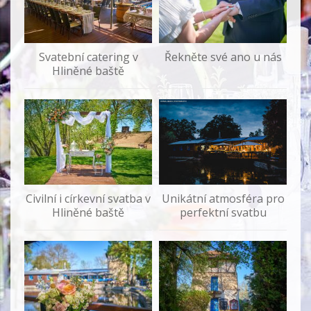
Svatební catering v
Řekněte své ano u nás
Hliněné baště
Civilní i církevní svatba v
Unikátní atmosféra pro
Hliněné baště
perfektní svatbu