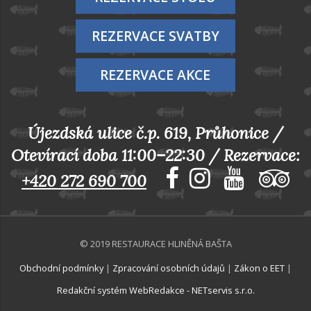
REZERVACE SVATBY
REZERVACE AKCE
Újezdská ulice č.p. 619, Průhonice /
Otevírací doba 11:00–22:30 /
Rezervace:
+420 272 690 700
© 2019 RESTAURACE HLINĚNÁ BAŠTA
Obchodní podmínky
|
Zpracování osobních údajů
|
Zákon o EET
|
Redakční systém WebRedakce - NETservis s.r.o.