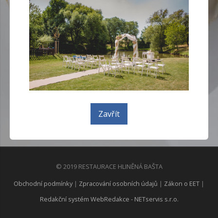
Zavřít
© 2019 RESTAURACE HLINĚNÁ BAŠTA
Obchodní podmínky
|
Zpracování osobních údajů
|
Zákon o EET
|
Redakční systém WebRedakce - NETservis s.r.o.