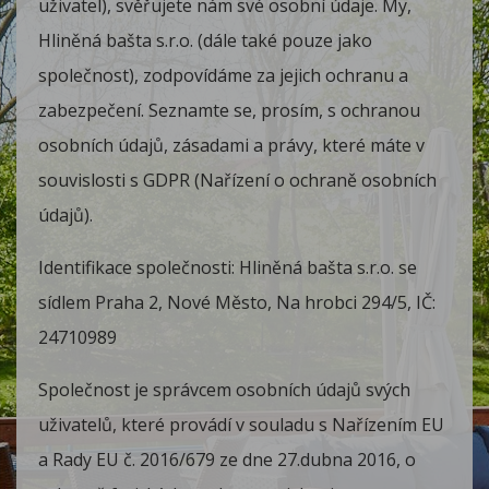
uživatel), svěřujete nám své osobní údaje. My,
Hliněná bašta s.r.o. (dále také pouze jako
společnost), zodpovídáme za jejich ochranu a
zabezpečení. Seznamte se, prosím, s ochranou
osobních údajů, zásadami a právy, které máte v
souvislosti s GDPR (Nařízení o ochraně osobních
údajů).
Identifikace společnosti: Hliněná bašta s.r.o. se
sídlem Praha 2, Nové Město, Na hrobci 294/5, IČ:
24710989
Společnost je správcem osobních údajů svých
uživatelů, které provádí v souladu s Nařízením EU
a Rady EU č. 2016/679 ze dne 27.dubna 2016, o