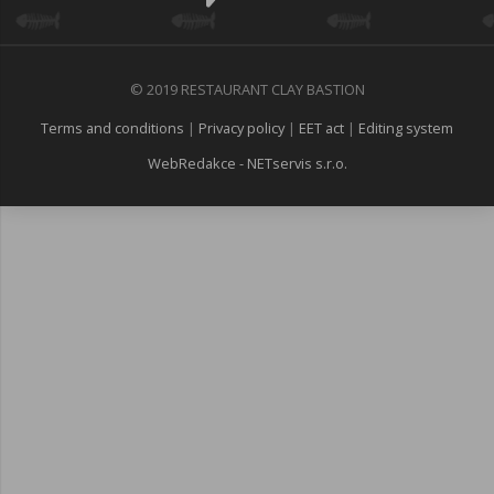
© 2019 RESTAURANT CLAY BASTION
Terms and conditions
|
Privacy policy
|
EET act
|
Editing system
WebRedakce - NETservis s.r.o.