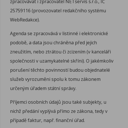
zpracovávat i zpracovatel NETservis s.r.o., IČ
25759116 (provozovatel redakčního systému
WebRedakce).
Agenda se zpracovává v listinné i elektronické
podobě, a data jsou chráněna před jejich
zneužitím, nebo ztrátou či zcizením (v kanceláři
společnosti v uzamykatelné skříni). O jakémkoliv
porušení těchto povinností budou objednatelé
služeb vyrozuměni spolu k tomu zákonem
určeným úřadem státní správy.
Příjemci osobních údajů jsou také subjekty, u
nichž předání vyplývá přímo ze zákona, tedy v
případě faktur, např. finanční úřad.