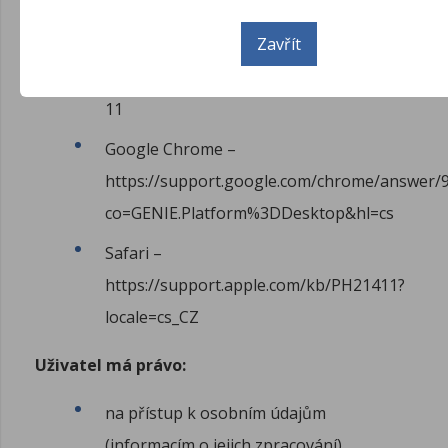
https://support.microsoft.com/en-
Zavřít
us/help/17442/windows-internet-
explorer-delete-manage-cookies#ie=ie-
11
Google Chrome –
https://support.google.com/chrome/answer/
co=GENIE.Platform%3DDesktop&hl=cs
Safari –
https://support.apple.com/kb/PH21411?
locale=cs_CZ
Uživatel má právo:
na přístup k osobním údajům
(informacím o jejich zpracování)